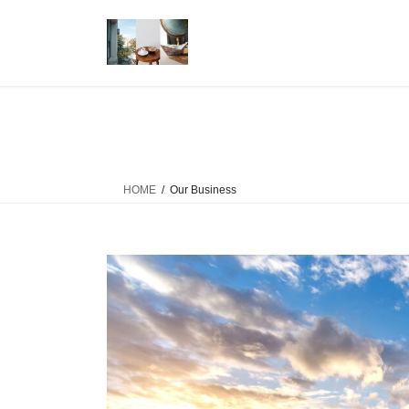
コ
ナ
ン
ビ
テ
ゲ
ン
ー
ツ
シ
へ
ョ
ス
ン
キ
に
ッ
移
HOME
Our Business
プ
動